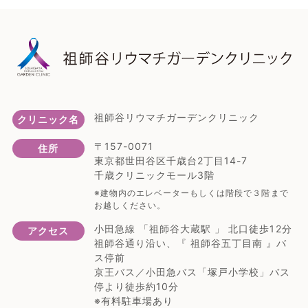
祖師谷リウマチガーデンクリニック
クリニック名
〒157-0071
住所
東京都世田谷区千歳台2丁目14-7
千歳クリニックモール3階
※建物内のエレベーターもしくは階段で３階まで
お越しください。
小田急線 「祖師谷大蔵駅 」 北口徒歩12分
アクセス
祖師谷通り沿い、『 祖師谷五丁目南 』バ
ス停前
京王バス／小田急バス「塚戸小学校」バス
停より徒歩約10分
※有料駐車場あり