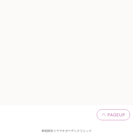
PAGEUP
©
祖師谷リウマチガーデンクリニック