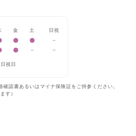
木
金
土
日祝
曜日祝日
格確認書あるいはマイナ保険証をご持参ください。
ります）